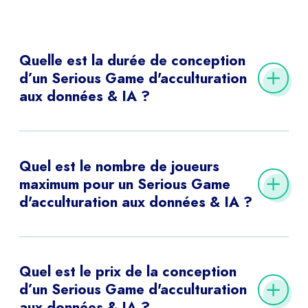
Quelle est la durée de conception
d’un Serious Game d'acculturation
aux données & IA ?
La conception d’un Serious Game sur-mesure
d’acculturation aux données et IA prend entre 20
Quel est le nombre de joueurs
jours et 3 mois en fonction de sa complexité.
maximum pour un Serious Game
d'acculturation aux données & IA ?
Il n’y a pas de limite de participants car le jeu vous
appartient à 100%. Vous pouvez l’utiliser autant de
Quel est le prix de la conception
fois que vous le souhaitez. Nos serveurs peuvent
d’un Serious Game d'acculturation
aux données & IA ?