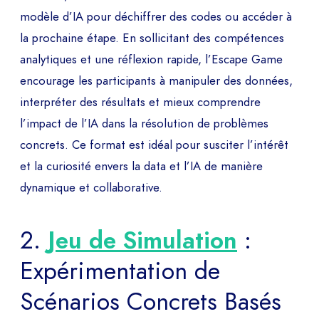
DÉMO
modèle d’IA pour déchiffrer des codes ou accéder à
la prochaine étape. En sollicitant des compétences
Echangez avec notre équipe d’experts et
analytiques et une réflexion rapide, l’Escape Game
obtenez un aperçu de nos jeux immersifs.
encourage les participants à manipuler des données,
interpréter des résultats et mieux comprendre
l’impact de l’IA dans la résolution de problèmes
NOM PRÉNOM *
concrets. Ce format est idéal pour susciter l’intérêt
et la curiosité envers la data et l’IA de manière
dynamique et collaborative.
SOCIÉTÉ *
2.
Jeu de Simulation
:
Expérimentation de
EMAIL *
Scénarios Concrets Basés