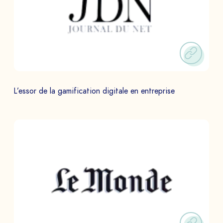
PAYS
Le
à
L’essor de la gamification digitale en entreprise
ENVOYER