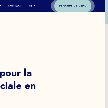
CONTACT
FR
DEMANDE DE DEMO
ES-NOUS
ENGLISH
ESPAÑOL
OGIE
DEUTSCH
GIE
FRANÇAIS
RE
ITALIANO
S
简体中文
pour
la
ciale
en
t