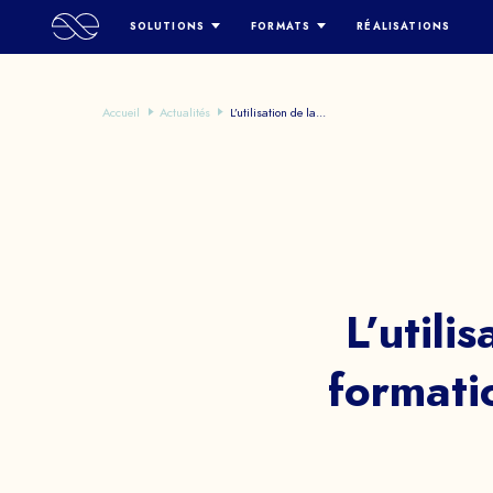
SOLUTIONS
FORMATS
RÉALISATIONS
LUXE & RETAIL
SERIOUS GAME
LEARNING & DEVELOPMENT
SERIOUS GAME & IA
Accueil
Actualités
L’utilisation de la...
RESSOURCES HUMAINES
ESCAPE GAME DIGITAL
SENSIBILISATION
ESCAPE GAME HYBRIDE
D
MARKETING & BRANDING
OPEN-WORLD METAVERSE
CHASSE AU TRÉSOR
HYBRID/CLASSROOM
CLUEDO DIGITAL
JEU DE SIMULATION
L’utilis
formati