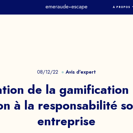
A PROPOS
QUI SOMM
ÉQUIPE
METHODOL
TECHNOLO
EMANDEZ VOT
SÉCURITÉ
ACTUALITÉ
PRESSE
08/12/22
Avis d'expert
DÉMO
ation
de
la
gamification
on
à
la
responsabilité
so
Echangez avec notre équipe d’experts e
obtenez un aperçu de nos jeux
entreprise
immersifs.