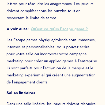
lettres pour résoudre les anagrammes. Les joueurs
doivent compléter tous les puzzles tout en
respectant la limite de temps.
DEMANDEZ VOTRE
A voir aussi:
Qu’est ce qu’un Escape game ?
DÉMO
Les Escape games physique/hybride sont immenses,
Echangez avec notre équipe d’experts et
intenses et personnalisables. Vous pouvez écrire
obtenez un aperçu de nos jeux immersifs.
pour votre salle ou incorporer votre campagne
marketing pour créer un applied games à l’entreprise.
Ils sont parfaits pour l’activation de la marque et le
NOM PRÉNOM *
marketing expérientiel qui créent une augmentation
de l’engagement clients.
Salles linéaires
SOCIÉTÉ *
Dans une salle linéaire, les joueurs doivent résoudre