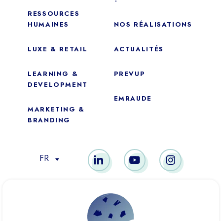
?
RESSOURCES
HUMAINES
NOS RÉALISATIONS
LUXE & RETAIL
ACTUALITÉS
LEARNING &
PREVUP
DEVELOPMENT
EMRAUDE
MARKETING &
Essentiel
BRANDING
Ces cookies sont nécessaires au bon fonctionnement du site.
Ils ne peuvent pas être désactivés.
FR
Mesure d’audience
Ces cookies nous permettent de mesurer le nombre de visites,
de visiteurs et les sources du trafic sur notre site (contenu des
MEMBRE DE
parcours, etc.), d’établir des statistiques afin d’en améliorer la
qualité, l’ergonomie et la performance.