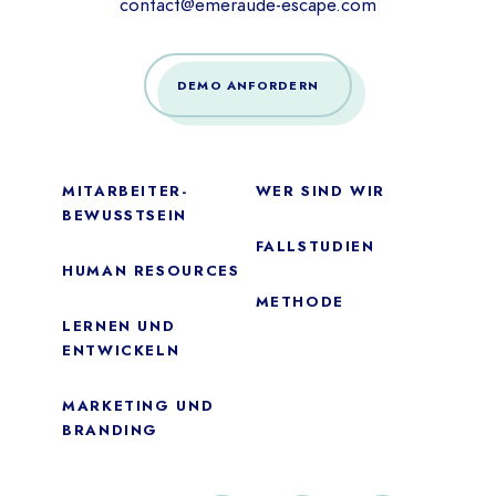
contact@emeraude-escape.com
DEMO ANFORDERN
MITARBEITER-
WER SIND WIR
BEWUSSTSEIN
FALLSTUDIEN
HUMAN RESOURCES
METHODE
LERNEN UND
ENTWICKELN
Wesentliches
MARKETING UND
BRANDING
Diese Cookies sind für das ordnungsgemäße Funktionieren der
Website erforderlich. Sie können nicht deaktiviert werden.