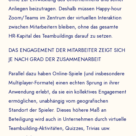
Tauschen
Sie sich mit einem Experten aus
Anliegen beizutragen. Deshalb müssen Happy-hour
unserem Team aus und
erhalten
Sie einen
Zoom/Teams im Zentrum der virtuellen Interaktion
Einblick in unsere immersiven Spiele.
zwischen Mitarbeitern bleiben, ohne das gesamte
HR-Kapital des Teambuildings darauf zu setzen.
NAME VORNAME *
DAS ENGAGEMENT DER MITARBEITER ZEIGT SICH
JE NACH GRAD DER ZUSAMMENARBEIT
Parallel dazu haben Online-Spiele (und insbesondere
UNTERNEHMEN *
Multiplayer-Formate) einen echten Sprung in ihrer
Anwendung erlebt, da sie ein kollektives Engagement
ermöglichen, unabhängig vom geografischen
E-MAIL-ADRESSE *
Standort der Spieler. Dieses höhere Maß an
Beteiligung wird auch in Unternehmen durch virtuelle
Teambuilding-Aktivitäten, Quizzes, Trivias usw.