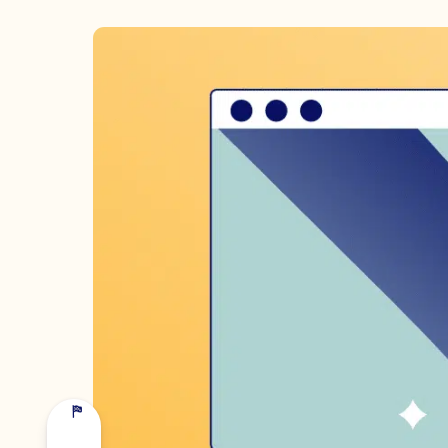
NOMBRE Y APELLIDOS *
EMPRESA *
CORREO ELECTRÓNICO *