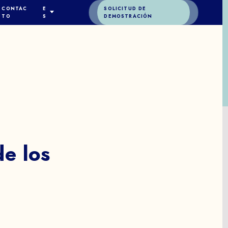
CONTAC
E
SOLICITUD DE
TO
S
DEMOSTRACIÓN
S
ENGLISH
ESPAÑOL
DEUTSCH
FRANÇAIS
A
ITALIANO
简体中文
ÓN
de
los
o