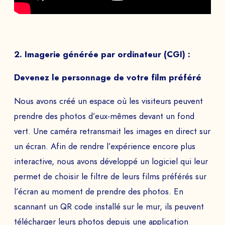
DÉMO
Echangez avec notre équipe d’experts et
obtenez un aperçu de nos jeux immersifs.
2. Imagerie générée par ordinateur (CGI) :
Devenez le personnage de votre film préféré
NOM PRÉNOM *
Nous avons créé un espace où les visiteurs peuvent
prendre des photos d’eux-mêmes devant un fond
vert. Une caméra retransmait les images en direct sur
un écran. Afin de rendre l’expérience encore plus
SOCIÉTÉ *
interactive, nous avons développé un logiciel qui leur
permet de choisir le filtre de leurs films préférés sur
l’écran au moment de prendre des photos. En
EMAIL *
scannant un QR code installé sur le mur, ils peuvent
télécharger leurs photos depuis une application