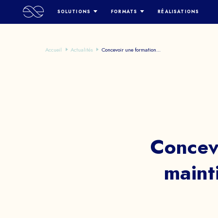
SOLUTIONS
FORMATS
RÉALISATIONS
LUXE & RETAIL
SERIOUS GAME
LEARNING & DEVELOPMENT
SERIOUS GAME & IA
Accueil
Actualités
Concevoir une formation...
RESSOURCES HUMAINES
ESCAPE GAME DIGITAL
SENSIBILISATION
ESCAPE GAME HYBRIDE
D
MARKETING & BRANDING
OPEN-WORLD METAVERSE
CHASSE AU TRÉSOR
HYBRID/CLASSROOM
CLUEDO DIGITAL
JEU DE SIMULATION
Concev
maint