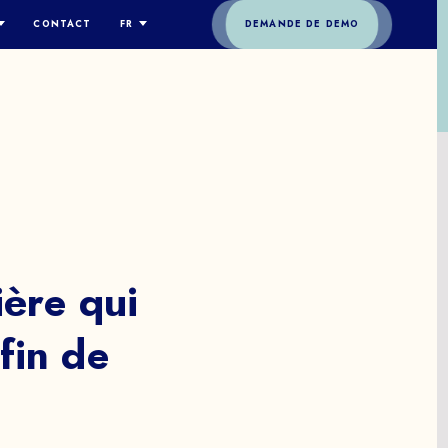
CONTACT
FR
DEMANDE DE DEMO
ES-NOUS
ENGLISH
ESPAÑOL
OGIE
DEUTSCH
GIE
FRANÇAIS
RE
ITALIANO
S
简体中文
ière
qui
fin
de
t