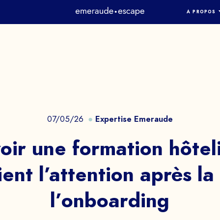
A PROPOS
QUI SOMM
ÉQUIPE
METHODOL
TECHNOLO
EMANDEZ VOT
SÉCURITÉ
ACTUALITÉ
PRESSE
07/05/26
Expertise Emeraude
DÉMO
oir
une
formation
hôtel
ient
l’attention
après
la
Echangez avec notre équipe d’experts e
obtenez un aperçu de nos jeux
l’onboarding
immersifs.