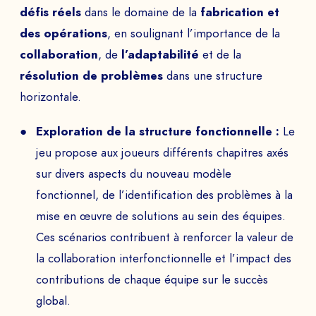
défis réels
dans le domaine de la
fabrication et
des opérations
, en soulignant l’importance de la
collaboration
, de
l’adaptabilité
et de la
résolution de problèmes
dans une structure
horizontale.
Exploration de la structure fonctionnelle :
Le
jeu propose aux joueurs différents chapitres axés
DEMANDEZ VOTRE
sur divers aspects du nouveau modèle
DÉMO
fonctionnel, de l’identification des problèmes à la
mise en œuvre de solutions au sein des équipes.
Echangez avec notre équipe d’experts et
Ces scénarios contribuent à renforcer la valeur de
obtenez un aperçu de nos jeux immersifs.
la collaboration interfonctionnelle et l’impact des
contributions de chaque équipe sur le succès
global.
NOM PRÉNOM *