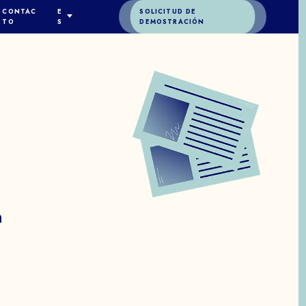
CONTAC
E
SOLICITUD DE
TO
S
DEMOSTRACIÓN
S
ENGLISH
ESPAÑOL
DEUTSCH
FRANÇAIS
A
ITALIANO
简体中文
ÓN
n
o