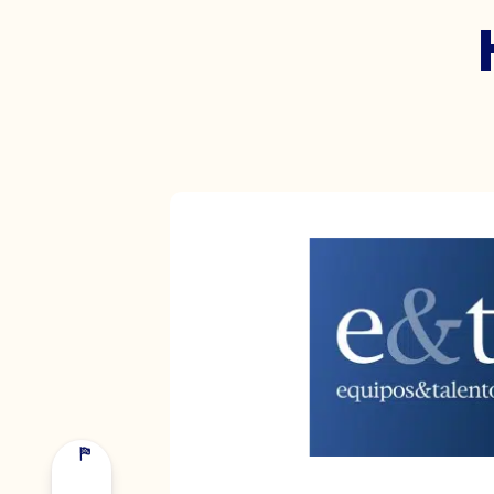
NOMBRE Y APELLIDOS *
EMPRESA *
CORREO ELECTRÓNICO *