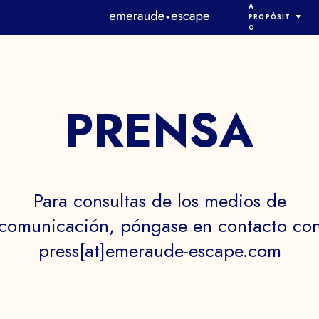
A
PROPÓSIT
O
QUIENES-SOMO
EQUIPO
METODOLOGÍA
PRENSA
SEGURIDAD
SOLICITE UN
NOTICIAS
PRENSA
EMOSTRACI
Para
consultas
de
los
medios
de
comunicación,
póngase
en
contacto
co
Hable con un experto de nuestro equip
press[at]emeraude-escape.com
y obtenga una visión general de
nuestros juegos de inmersión.