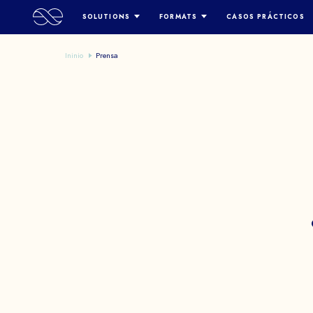
SOLUTIONS
FORMATS
CASOS PRÁCTICOS
RECURSOS HUMANOS
OPEN WORLD/ METAVERSO
Ininio
Prensa
MARKETING Y BRANDING
BÚSQUEDA DEL TESORO
CONCIENCIA DE LOS EMPLEADOS
JUEGO DE SIMULACIÓN
APRENDIZAJE Y DESARROLLO
CLUEDO / INVESTIGACIÓN
DIGITAL
ESCAPE ROOM DIGITAL
ESCAPE ROOM FÍSICO / HÍBRIDO
D