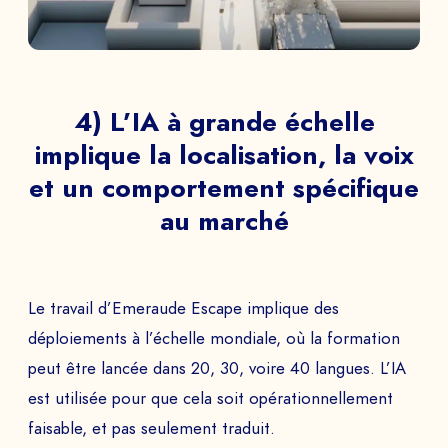
DEMANDEZ VOTRE
4) L’IA à grande échelle
DÉMO
implique la localisation, la voix
Echangez avec notre équipe d’experts et
et un comportement spécifique
obtenez un aperçu de nos jeux immersifs.
au marché
NOM PRÉNOM *
Le travail d’Emeraude Escape implique des
déploiements à l’échelle mondiale, où la formation
peut être lancée dans 20, 30, voire 40 langues. L’IA
est utilisée pour que cela soit opérationnellement
SOCIÉTÉ *
faisable, et pas seulement traduit.