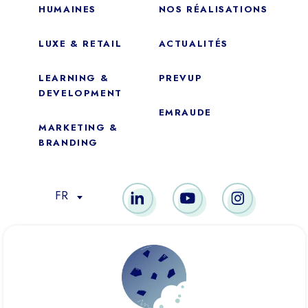
HUMAINES
NOS RÉALISATIONS
LUXE & RETAIL
ACTUALITÉS
LEARNING &
PREVUP
DEVELOPMENT
EMRAUDE
MARKETING &
Essentiel
BRANDING
Ces cookies sont nécessaires au bon fonctionnement du site.
Ils ne peuvent pas être désactivés.
FR
Mesure d’audience
Ces cookies nous permettent de mesurer le nombre de visites,
de visiteurs et les sources du trafic sur notre site (contenu des
MEMBRE DE
parcours, etc.), d’établir des statistiques afin d’en améliorer la
qualité, l’ergonomie et la performance.
Publicité