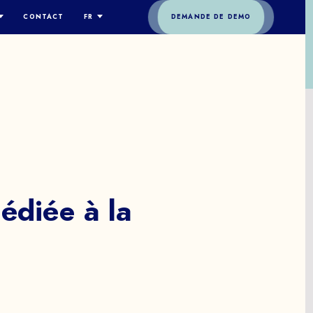
CONTACT
FR
DEMANDE DE DEMO
ES-NOUS
ENGLISH
ESPAÑOL
OGIE
DEUTSCH
GIE
FRANÇAIS
RE
ITALIANO
S
简体中文
édiée
à
la
l
t