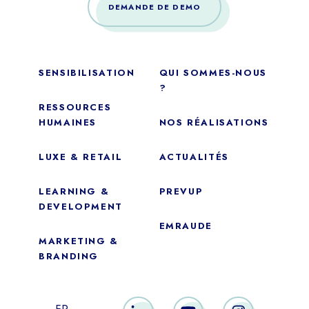
DEMANDE DE DEMO
SENSIBILISATION
QUI SOMMES-NOUS
?
RESSOURCES
HUMAINES
NOS RÉALISATIONS
LUXE & RETAIL
ACTUALITÉS
LEARNING &
PREVUP
DEVELOPMENT
EMRAUDE
MARKETING &
Essentiel
BRANDING
Ces cookies sont nécessaires au bon fonctionnement du site.
Ils ne peuvent pas être désactivés.