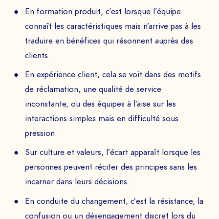
En formation produit, c’est lorsque l’équipe
connaît les caractéristiques mais n’arrive pas à les
traduire en bénéfices qui résonnent auprès des
clients.
DEMANDEZ VOTRE
En expérience client, cela se voit dans des motifs
de réclamation, une qualité de service
DÉMO
inconstante, ou des équipes à l’aise sur les
interactions simples mais en difficulté sous
Echangez avec notre équipe d’experts et
pression.
obtenez un aperçu de nos jeux immersifs.
Sur culture et valeurs, l’écart apparaît lorsque les
personnes peuvent réciter des principes sans les
incarner dans leurs décisions.
NOM PRÉNOM *
En conduite du changement, c’est la résistance, la
confusion ou un désengagement discret lors du