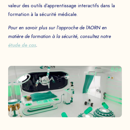
NOM PRÉNOM *
valeur des outils d’apprentissage interactifs dans la
formation à la sécurité médicale.
Pour en savoir plus sur l’approche de l’AORN en
SOCIÉTÉ *
matière de formation à la sécurité, consultez notre
étude de cas
.
EMAIL *
TÉLÉPHONE
Programmer la demo