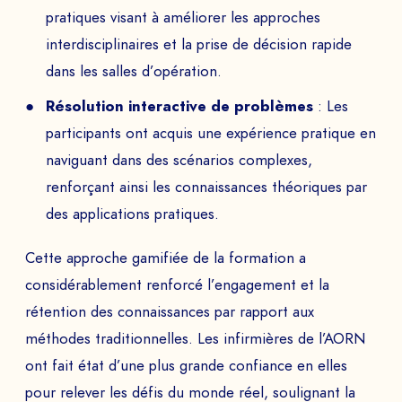
pratiques visant à améliorer les approches
interdisciplinaires et la prise de décision rapide
dans les salles d’opération.
Résolution interactive de problèmes
: Les
participants ont acquis une expérience pratique en
naviguant dans des scénarios complexes,
renforçant ainsi les connaissances théoriques par
DEMANDEZ VOTRE
des applications pratiques.
DÉMO
Cette approche gamifiée de la formation a
considérablement renforcé l’engagement et la
Echangez avec notre équipe d’experts et
rétention des connaissances par rapport aux
obtenez un aperçu de nos jeux immersifs.
méthodes traditionnelles. Les infirmières de l’AORN
ont fait état d’une plus grande confiance en elles
pour relever les défis du monde réel, soulignant la