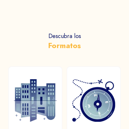
NOMBRE Y APELLIDOS *
Descubra los
EMPRESA *
Formatos
CORREO ELECTRÓNICO *
OPEN WORLD/
BÚSQUEDA DEL
METAVERSO
TESORO
TELÉFONO
Proyecte a los participantes
Enigmas para descubrir
en un mundo virtual hecho a
durante paseos insólitos.
medida en el metaverso.