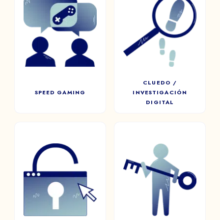
CLUEDO /
SPEED GAMING
INVESTIGACIÓN
DIGITAL
Inspirado directamente en el
mundo de los Speed Dating,
Investigar, cuestionar e
este formato permite que dos
indagar: Cluedo moviliza a
jugadores de su empresa se
todo el equipo para
encuentren al azar.
descubrir la tan esperada
verdad.
CLUEDO /
SPEED GAMING
INVESTIGACIÓN
DIGITAL
ESCAPE ROOM
DIGITAL
ESCAPE ROOM
Los jugadores tendrán que
FÍSICO / HÍBRIDO
buscar, abrir cofres,
descubrir nuevas
Una experiencia de inmersión
habitaciones y resolver una
física o híbrida.
sucesión de rompecabezas
en un tiempo limitado.