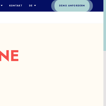
KONTAKT
DE
DEMO ANFORDERN
SIND WIR
ENGLISH
TEAM
ESPAÑOL
ODE
DEUTSCH
ESSE- UND INFLUENCER-KAMPAGNE
MULATIONSSPIEL
ERHEIT
FRANÇAIS
elen Sie mit den Medien und Influencern, um
len Sie realitätsnahe Situationen nach, um Ihre
S
ITALIANO
 Botschaft zu verbreiten.
ms vorzubereiten.
ERN
SE
简体中文
NE
TERNE UND
UEDO / DIGITALE ERMITTLUNG
TERNEHMENSKOMMUNIKATION
itteln, befragen und untersuchen: Cluedo
e wirkungsvollere interne Kommunikation
ilisiert das gesamte Team, um die lang ersehnte
heit zu enthüllen.
e