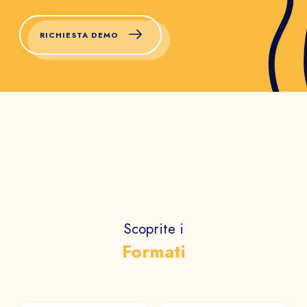
RICHIESTA DEMO
RICHIESTA DEMO
Entra in contatto
con uno dei nostri
esperti e
ottieni
una panoramica dei nostri
giochi immersivi.
Scoprite i
Formati
COGNOME NOME *