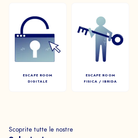
ESCAPE ROOM
DIGITALE
ESCAPE ROOM
FISICA / IBRIDA
I giocatori dovranno cercare,
aprire forzieri, scoprire
Un’esperienza immersiva
nuove stanze e risolvere una
fisica o ibrida.
serie di enigmi in un tempo
limitato.
ESCAPE ROOM
ESCAPE ROOM
DIGITALE
FISICA / IBRIDA
Scoprite tutte le nostre