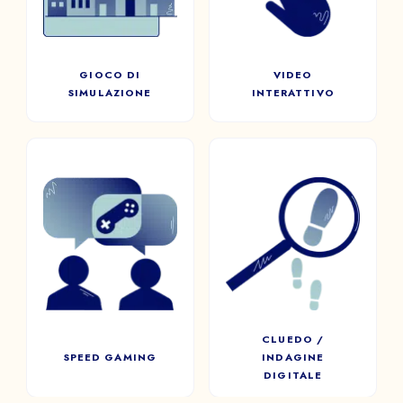
alla vita reale per preparare i
risolvere l’intrigo?
vostri team.
Il
GIOCO DI
VIDEO
a
SIMULAZIONE
INTERATTIVO
INVIARE
CLUEDO /
SPEED GAMING
INDAGINE
Direttamente ispirato allo
DIGITALE
Speed ​​​​Dating, questo
Indagare, interrogare e
formato vi permette di riunire
investigare: il Cluedo mobilita
casualmente diversi giocatori
l’intera squadra per svelare la
della vostra compagnia.
tanto attesa verità.
CLUEDO /
SPEED GAMING
INDAGINE
DIGITALE