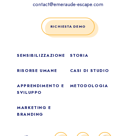
contact@emeraude-escape.com
RICHIESTA DEMO
SENSIBILIZZAZIONE
STORIA
RISORSE UMANE
CASI DI STUDIO
APPRENDIMENTO E
METODOLOGIA
SVILUPPO
MARKETING E
BRANDING
Essentiale
Questi cookie sono necessari per il corretto funzionamento
del sito. Non possono essere disabilitati.