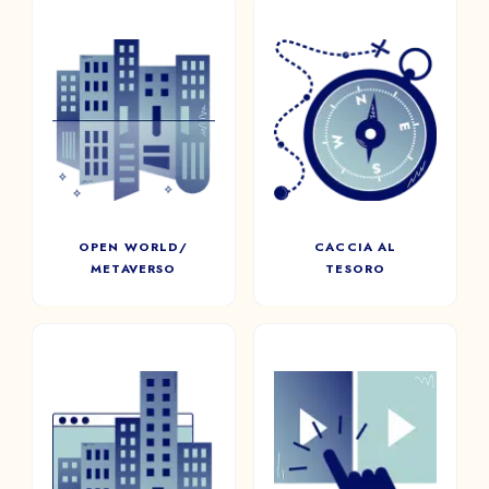
SOCIETÀ *
OPEN WORLD/
CACCIA AL
METAVERSO
TESORO
EMAIL *
Immergete i giocatori in un
Enigmi da scoprire durante
mondo virtuale
una passeggiata insolita.
personalizzato nel metaverso.
TELEFONO
OPEN WORLD/
CACCIA AL
METAVERSO
TESORO
Programmare una demo
GIOCO DI
PAYS
VIDEO
SIMULAZIONE
INTERATTIVO
Riproducete delle situazioni
quanto più possibile vicine
Farete la scelta giusta per