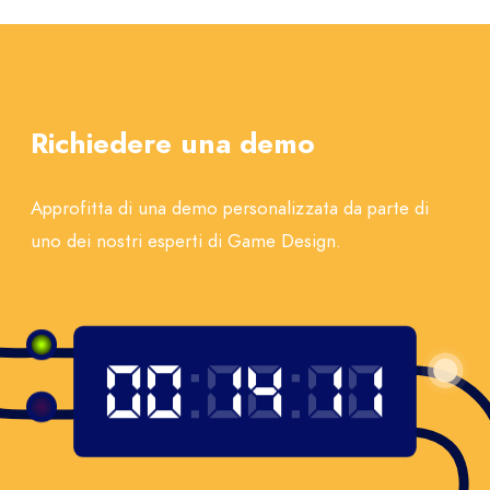
Richiedere una demo
Approfitta di una demo personalizzata da parte di
uno dei nostri esperti di Game Design.
0
0
0
0
:
0
1
0
3
:
0
8
0
4