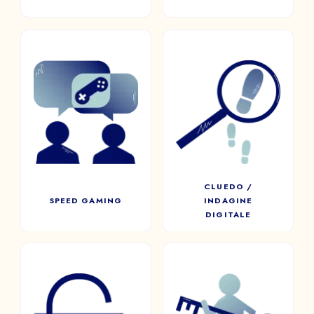
CLUEDO /
SPEED GAMING
INDAGINE
Direttamente ispirato allo
DIGITALE
Speed ​​​​Dating, questo
Indagare, interrogare e
formato vi permette di riunire
investigare: il Cluedo mobilita
casualmente diversi giocatori
l’intera squadra per svelare la
della vostra compagnia.
tanto attesa verità.
CLUEDO /
SPEED GAMING
INDAGINE
DIGITALE
ESCAPE ROOM
DIGITALE
ESCAPE ROOM