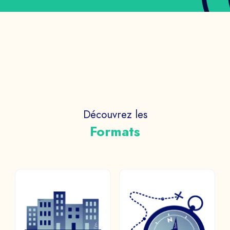
COGNOME NOME *
SOCIETÀ *
Découvrez les
EMAIL *
Formats
TELEFONO
OPEN WORLD/
CACCIA AL
METAVERSO
TESORO