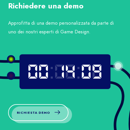
Richiedere una demo
Approfitta di una demo personalizzata da parte di
uno dei nostri esperti di Game Design.
0
0
0
0
:
0
1
0
3
:
0
8
0
2
RICHIESTA DEMO
Entra in contatto
con uno dei nostri
esperti e
ottieni
una panoramica dei nostri
RICHIESTA DEMO
giochi immersivi.