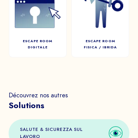
FISICA / IBRIDA
I giocatori dovranno cercare,
aprire forzieri, scoprire
Un’esperienza immersiva
nuove stanze e risolvere una
fisica o ibrida.
serie di enigmi in un tempo
limitato.
ESCAPE ROOM
ESCAPE ROOM
DIGITALE
FISICA / IBRIDA
Découvrez nos autres
Solutions
SALUTE & SICUREZZA SUL
LAVORO