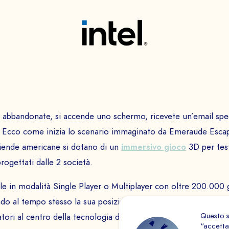
TELEFONO
Programmare un
Essentiale
PAYS
Questi cookie sono necess
essere disabilitati.
e abbandonate, si accende uno schermo, ricevete un’email spec
Misurazione audie
… Ecco come inizia lo scenario immaginato da Emeraude Escape 
Il
Questi cookie ci consentono
ziende americane si dotano di un
immersivo gioco
3D per test
traffico sul nostro sito (co
rogettati dalle 2 società.
di migliorarne la qualità, 
le in modalità Single Player o Multiplayer con oltre 200.000 g
INVIARE
Pubblicità
do al tempo stesso la sua posizione di leader indiscusso nella
I cookie di vengono utilizz
Questo s
web. L’obiettivo è mostrare
ori al centro della tecnologia di server e chip per la prima f
“accetta”
singolo utente e quindi più