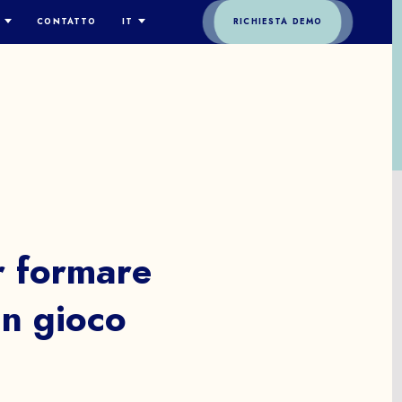
CONTATTO
IT
RICHIESTA DEMO
ENGLISH
EAM
ESPAÑOL
A
DEUTSCH
FRANÇAIS
ITALIANO
简体中文
MO
r
formare
un
gioco