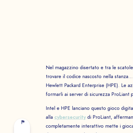
COGNOME NOME *
SOCIETÀ *
EMAIL *
Nel magazzino disertato e tra le scatol
trovare il codice nascosto nella stanza
Hewlett Packard Enterprise (HPE). Le a
formarli ai server di sicurezza ProLiant p
Intel e HPE lanciano questo gioco digita
alla
cybersecurity
di ProLiant, afferman
completamente interattivo mette i giocat