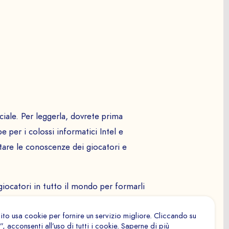
a demo
ari per il corretto funzionamento del sito. Non possono
iale. Per leggerla, dovrete prima
nce
per i colossi informatici Intel e
a
 di misurare il numero di visite, visitatori e fonti di
are le conoscenze dei giocatori e
ntenuto dei percorsi, ecc.), di stabilire statistiche al fine
l’ergonomia e le prestazioni.
iocatori in tutto il mondo per formarli
 sicurezza informatica. Il gioco 3D
ati per tracciare i movimenti dei visitatori attraverso i siti
ito usa cookie per fornire un servizio migliore. Cliccando su
 annunci pubblicitari pertinenti e interessanti per il
ormazione gamificata dell’azienda
, acconsenti all’uso di tutti i cookie. Saperne di più
 preziosi per terze parti, editori e inserzionisti.