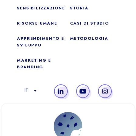
SENSIBILIZZAZIONE
STORIA
RISORSE UMANE
CASI DI STUDIO
APPRENDIMENTO E
METODOLOGIA
SVILUPPO
MARKETING E
BRANDING
Essentiale
Questi cookie sono necessari per il corretto funzionamento
del sito. Non possono essere disabilitati.
IT
Misurazione audience
Questi cookie ci consentono di misurare il numero di visite,
MEMBRE DE
visitatori e fonti di traffico sul nostro sito (contenuto dei
percorsi, ecc.), di stabilire statistiche al fine di migliorarne la
qualità, l’ergonomia e le prestazioni.