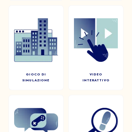
a
GIOCO DI
VIDEO
SIMULAZIONE
INVIARE
INTERATTIVO
Riproducete delle situazioni
quanto più possibile vicine
Farete la scelta giusta per
alla vita reale per preparare i
risolvere l’intrigo?
vostri team.
GIOCO DI
VIDEO
SIMULAZIONE
INTERATTIVO
CLUEDO /
SPEED GAMING
INDAGINE
Direttamente ispirato allo
DIGITALE
Speed ​​​​Dating, questo