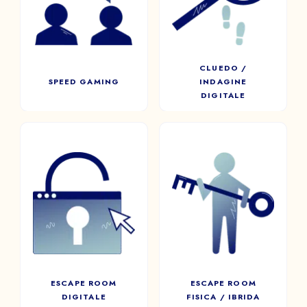
Indagare, interrogare e
formato vi permette di riunire
investigare: il Cluedo mobilita
casualmente diversi giocatori
l’intera squadra per svelare la
della vostra compagnia.
tanto attesa verità.
CLUEDO /
SPEED GAMING
INDAGINE
DIGITALE
ESCAPE ROOM
DIGITALE
ESCAPE ROOM
FISICA / IBRIDA
I giocatori dovranno cercare,
aprire forzieri, scoprire
Un’esperienza immersiva
nuove stanze e risolvere una
fisica o ibrida.
serie di enigmi in un tempo
limitato.
ESCAPE ROOM
ESCAPE ROOM
DIGITALE
FISICA / IBRIDA