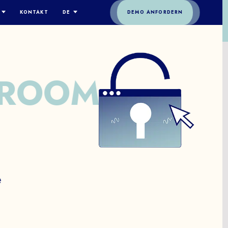
KONTAKT
DE
DEMO ANFORDERN
SIND WIR
ENGLISH
TEAM
ESPAÑOL
ODE
DEUTSCH
ROOM
ERHEIT
FRANÇAIS
S
ITALIANO
ERN
SE
简体中文
e
e