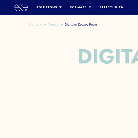
SOLUTIONS
FORMATS
FALLSTUDIEN
LERNEN UND ENTWICKELN
OPEN WORLD/ METAVERSUM
Startseite
Formats
Digitaler Escape Room
HUMAN RESOURCES
SCHATZSUCHE
MITARBEITER-BEWUSSTSEIN
SIMULATIONSSPIEL
DIGIT
MARKETING UND BRANDING
CLUEDO / DIGITALE ERMITTLUNG
DIGITALER ESCAPE ROOM
DE
PHYSISCHES / HYBRIDES ESCAPE
GAME