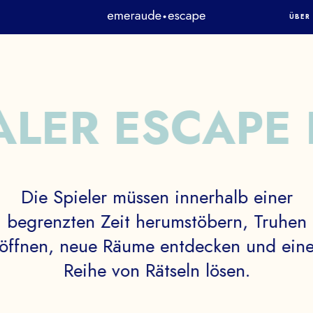
ÜBER
WER 
DAS 
METH
ALER
ESCAPE
SICH
NEW
MO ANFORD
PRES
Die
Spieler
müssen
innerhalb
einer
Tauschen
Sie sich mit einem Experten
begrenzten
Zeit
herumstöbern,
Truhen
aus unserem Team aus und
erhalten
Si
öffnen,
neue
Räume
entdecken
und
ein
einen Einblick in unsere immersiven
Reihe
von
Rätseln
lösen.
Spiele.