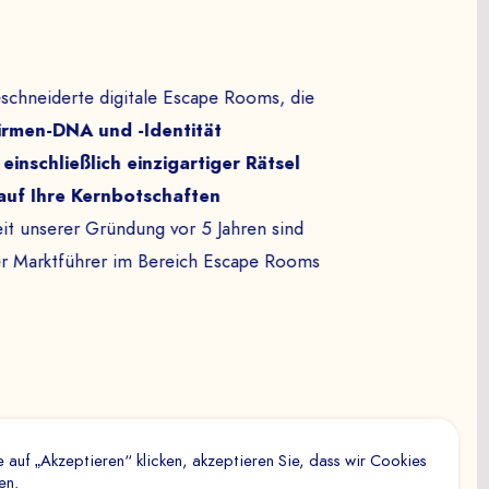
chneiderte digitale Escape Rooms, die
irmen-DNA und -Identität
ieren
einschließlich einzigartiger Rätsel
s ordnungsgemäße Funktionieren der Website erforderlich.
auf Ihre Kernbotschaften
rt werden.
it unserer Gründung vor 5 Jahren sind
g
er Marktführer im Bereich Escape Rooms
 es uns, die Besucher- und Besuchszahlen sowie die
s auf unserer Website (Pfadinhalte usw.) zu messen,
an
um die Qualität, die Ergonomie und die Leistung der
 verwendet, um Besucher über Websites hinweg zu
 auf „Akzeptieren“ klicken, akzeptieren Sie, dass wir Cookies
Werbung anzuzeigen, die für den einzelnen Nutzer relevant
en.
mit für Drittanbieter und Werbefirmen wertvoller ist.